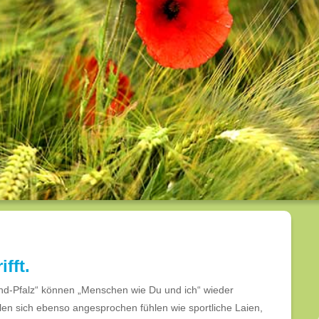
ifft.
nd-Pfalz“ können „Menschen wie Du und ich“ wieder
llen sich ebenso angesprochen fühlen wie sportliche Laien,