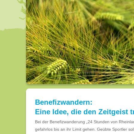
Benefizwandern:
Eine Idee, die den Zeitgeist tr
Bei der Benefizwanderung „24 Stunden von Rheinla
gefahrlos bis an ihr Limit gehen. Geübte Sportler so