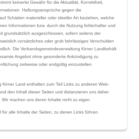
mt keinerlei Gewähr für die Aktualität, Korrektheit,
Informationen. Haftungsansprüche gegen die
uf Schäden materieller oder ideeller Art beziehen, welche
nen Informationen bzw. durch die Nutzung fehlerhafter und
nd grundsätzlich ausgeschlossen, sofern seitens der
eislich vorsätzliches oder grob fahrlässiges Verschulden
bindlich. Die Verbandsgemeindeverwaltung Kirner Landbehält
s gesamte Angebot ohne gesonderte Ankündigung zu
tlichung zeitweise oder endgültig einzustellen.
Kirner Land enthalten zum Teil Links zu anderen Web-
 und den Inhalt dieser Seiten und distanzieren uns daher
n. Wir machen uns deren Inhalte nicht zu eigen.
 für alle Inhalte der Seiten, zu denen Links führen.