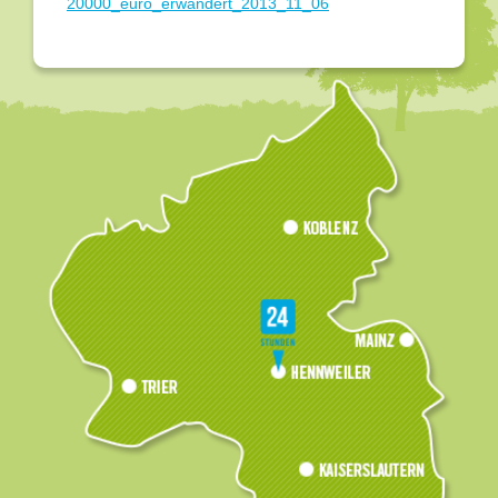
20000_euro_erwandert_2013_11_06