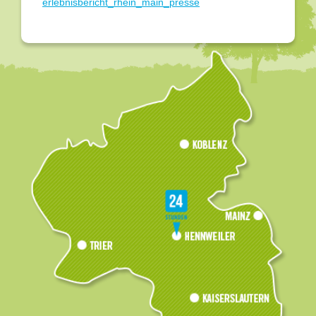
erlebnisbericht_rhein_main_presse